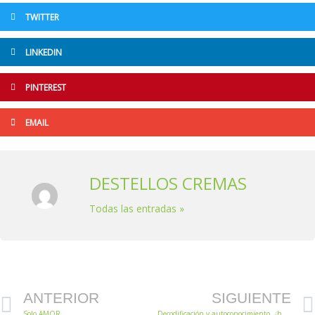
TWITTER
LINKEDIN
PINTEREST
EMAIL
DESTELLOS CREMAS
Todas las entradas »
Prev
ANTERIOR
SIGUIENTE
Solo AMOR
Decodificación y autoconocimiento, ¿herramientas terapéuticas para sanar el pasado?