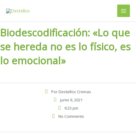
Ir
al
contenido
Biodescodificación: «Lo que
se hereda no es lo físico, es
lo emocional»
Por
Destellos Cremas
junio 9, 2021
9:23 pm
No Comments